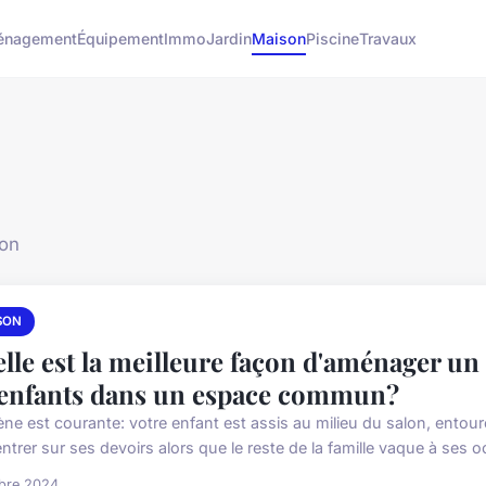
énagement
Équipement
Immo
Jardin
Maison
Piscine
Travaux
son
SON
lle est la meilleure façon d'aménager un 
 enfants dans un espace commun?
ène est courante: votre enfant est assis au milieu du salon, entour
trer sur ses devoirs alors que le reste de la famille vaque à ses o
obre 2024