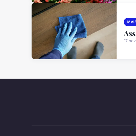
MAI
Ass
17 no