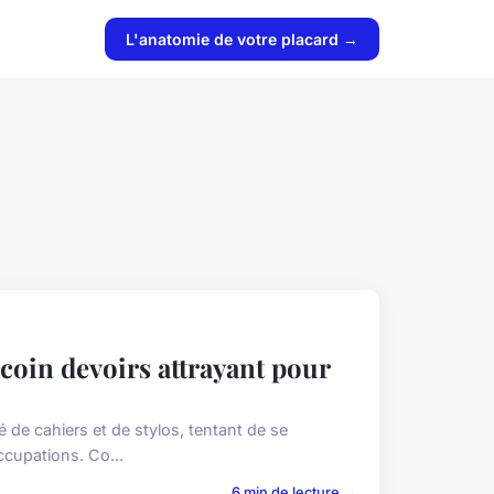
L'anatomie de votre placard →
coin devoirs attrayant pour
é de cahiers et de stylos, tentant de se
ccupations. Co...
6 min de lecture →