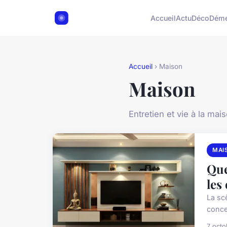
Accueil
Actu
Déco
Dém
Accueil
› Maison
Maison
Entretien et vie à la mai
MAI
Que
les
La sc
concen
7 oct