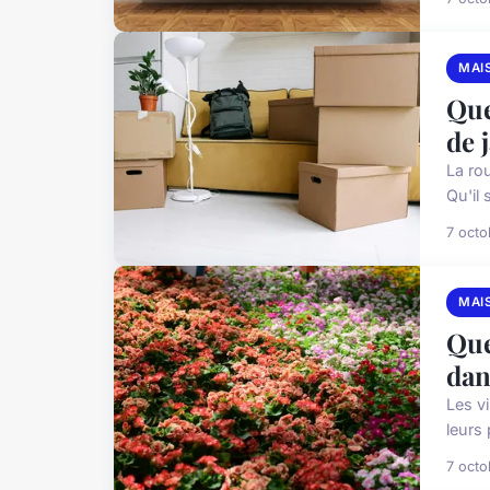
MAI
Que
de 
La rou
Qu'il 
7 oct
MAI
Que
dan
Les vi
leurs
7 oct