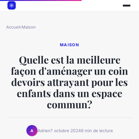
Accueil
›
Maison
MAISON
Quelle est la meilleure
façon d'aménager un coin
devoirs attrayant pour les
enfants dans un espace
commun?
Adrien
7 octobre 2024
6 min de lecture
A